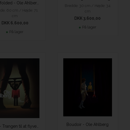
Blindfolded - Ole Ahlberg
Bredde: 30 cm / Højde: 34
de: 60 cm / Højde: 71
cm
cm
DKK 3.600,00
DKK 6.600,00
På lager
På lager
Boudoir - Ole Ahlberg
Bog - Trangen til at flyve - Ole Ahlberg (Dansk, Engelsk)