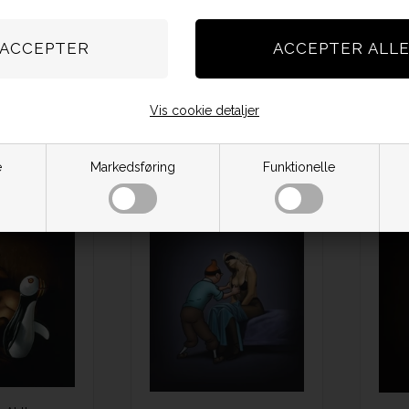
Bath Tub Party - Ole Ahlberg
Beach-life - Ole Ahlberg
Bred
m / Højde: 34
Bredde: 60 cm / Højde: 71
m
cm
600,00
DKK 6.600,00
lager
Vis cookie detaljer
På lager
e
Markedsføring
Funktionelle