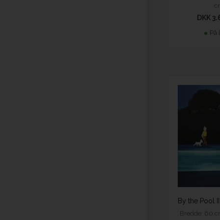
c
DKK 3.
På 
Bredde: 60 c