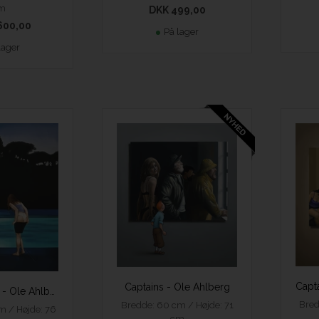
m
DKK 499,00
600,00
På lager
lager
Captains - Ole Ahlberg
By the Pool II - Ole Ahlberg
Bred
Bredde: 60 cm / Højde: 71
m / Højde: 76
cm