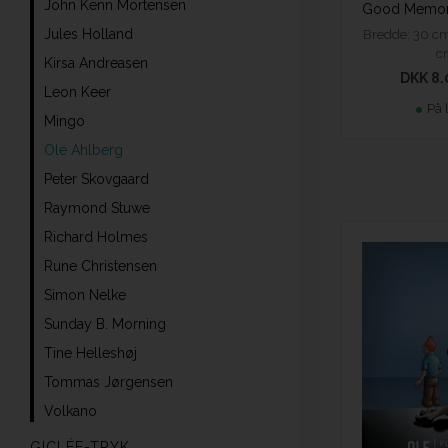
John Kenn Mortensen
Jules Holland
Bredde: 30 cm
c
Kirsa Andreasen
DKK 8.
Leon Keer
På 
Mingo
Ole Ahlberg
Peter Skovgaard
Raymond Stuwe
Richard Holmes
Rune Christensen
Simon Nelke
Sunday B. Morning
Tine Helleshøj
Tommas Jørgensen
Volkano
GICLÉE-TRYK