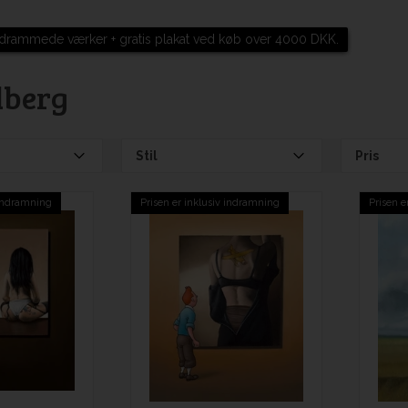
drammede værker + gratis plakat ved køb over 4000 DKK.
lberg
Stil
Pris
 indramning
Prisen er inklusiv indramning
Prisen e