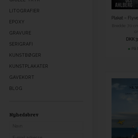
LITOGRAFIER
EPOXY
Bredde: 70 cm
c
GRAVURE
DKK 3
SERIGRAFI
På 
KUNSTBØGER
KUNSTPLAKATER
GAVEKORT
BLOG
Nyhedsbrev