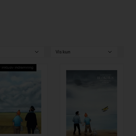
Vis kun
r inklusiv indramning