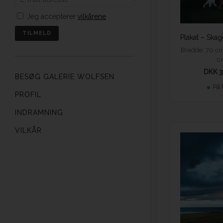
Jeg accepterer
vilkårene
Bredde: 70 cm
c
DKK 3
BESØG GALERIE WOLFSEN
På 
PROFIL
INDRAMNING
VILKÅR