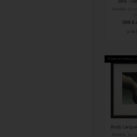
Bird - Ol
Bredde: 50 c
c
DKK 6.
På 
Prisen er inklusiv
Bredde: 30 c