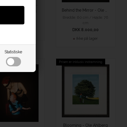
Behind the Curtain - Ole Ahlberg
Behind the Mirror - Ole Ahlberg
de: 30 cm / Højde: 34
cm
Bredde: 60 cm / Højde: 76
cm
DKK 3.600,00
DKK 8.000,00
På lager
Ikke på lager
Statistiske
Prisen er inklusiv indramning
Blooming - Ole Ahlberg