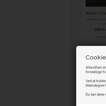
Bredde: 50 c
c
DKK 6.
Ikke 
Cookie
Prisen er inklusiv
Artwolfsen an
forskellige f
Ved at trykke
tilkendegive 
Du kan læse 