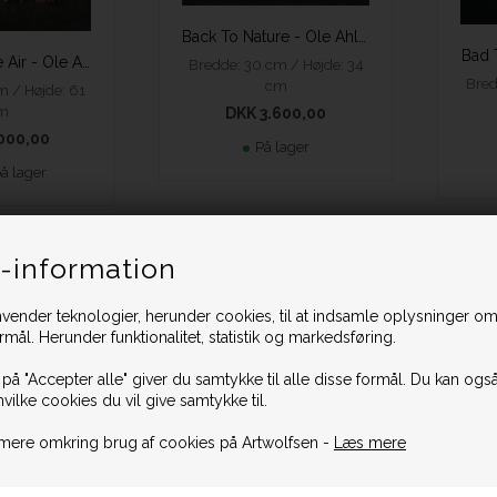
Back To Nature - Ole Ahlberg
Bad 
Autumn in the Air - Ole Ahlberg
Bredde: 30 cm / Højde: 34
Bred
cm
m / Højde: 61
m
DKK 3.600,00
000,00
På lager
på lager
-information
 indramning
Prisen e
vender teknologier, herunder cookies, til at indsamle oplysninger omk
ormål. Herunder funktionalitet, statistik og markedsføring.
 på "Accepter alle" giver du samtykke til alle disse formål. Du kan også
hvilke cookies du vil give samtykke til.
mere omkring brug af cookies på Artwolfsen -
Læs mere