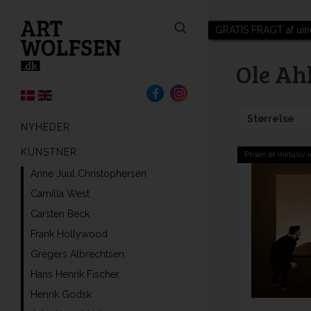
GRATIS FRAGT af uin
Ole Ah
Størrelse
NYHEDER
KUNSTNER
Prisen er inklusiv
Anne Juul Christophersen
Camilla West
Carsten Beck
Frank Hollywood
Gregers Albrechtsen
Hans Henrik Fischer
Henrik Godsk