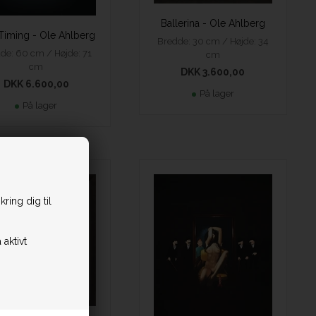
Ballerina - Ole Ahlberg
Timing - Ole Ahlberg
Bredde: 30 cm / Højde: 34
de: 60 cm / Højde: 71
cm
cm
DKK 3.600,00
DKK 6.600,00
På lager
På lager
r inklusiv indramning
ring dig til
 aktivt