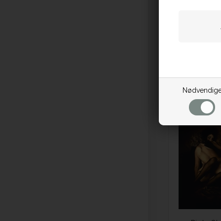
Bredde: 30 c
c
DKK 3.
På 
Nødvendig