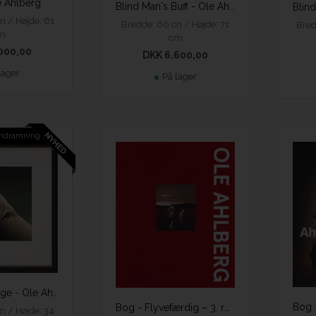
e Ahlberg
Blind Man's Buff - Ole Ahlberg
m / Højde: 61
Bredde: 60 cn / Højde: 71
Bred
m
cm
000,00
DKK 6.600,00
lager
På lager
 indramning
Body Language - Ole Ahlberg
Bog - Flyvefærdig – 3. reviderede oplag – Ole Ahlberg
m / Højde: 34