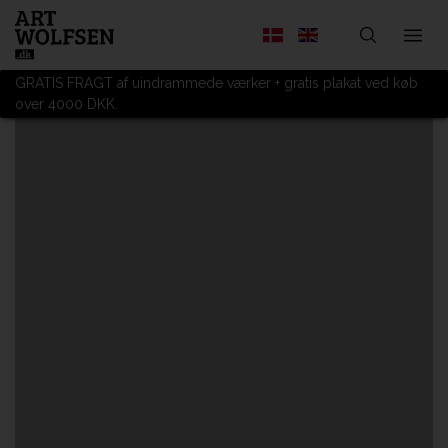
GRATIS FRAGT af uindrammede værker + gratis plakat ved køb
over 4000 DKK.