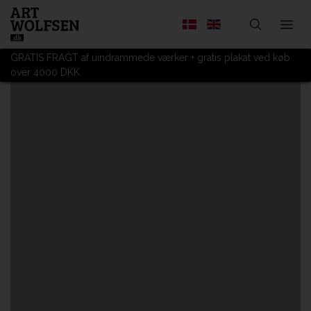
GRATIS FRAGT af uindrammede værker + gratis plakat ved køb
over 4000 DKK.