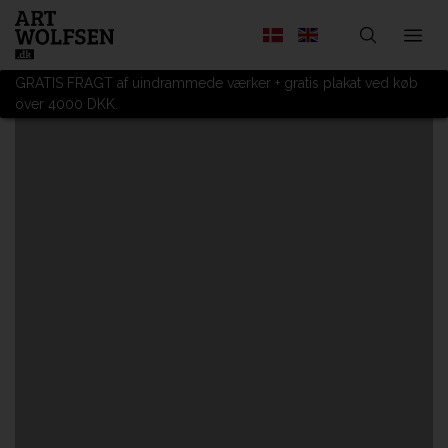
GRATIS FRAGT af uindrammede værker + gratis plakat ved køb
over 4000 DKK.