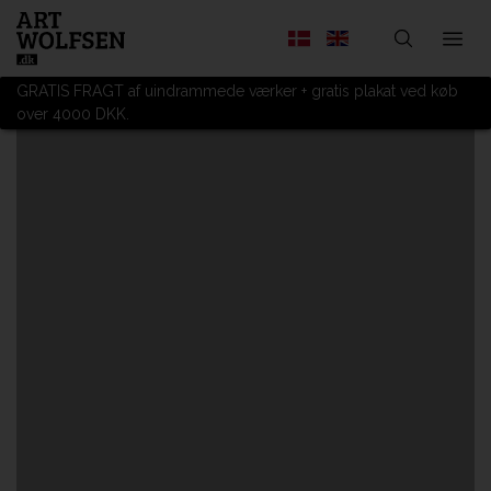
GRATIS FRAGT af uindrammede værker + gratis plakat ved køb
over 4000 DKK.