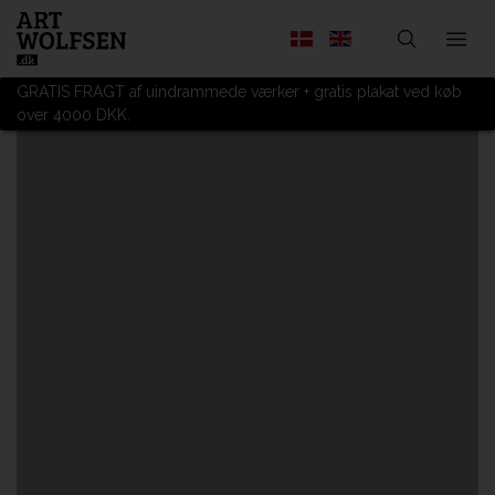
GRATIS FRAGT af uindrammede værker + gratis plakat ved køb
over 4000 DKK.