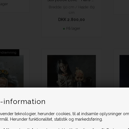
lager
Bredde: 50 cm / Højde: 69
cm
DKK 2.800,00
På lager
 indramning
Teacher and Pupil - Hans Henrik Fischer
-information
Bredde: 110 cm / Højde: 78
cm
vender teknologier, herunder cookies, til at indsamle oplysninger omk
DKK 5.000,00
ormål. Herunder funktionalitet, statistik og markedsføring.
Take Off - Hans Henrik Fischer
På lager
Bred
m / Højde: 36