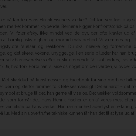
ver.
 er på færde i Hans Henrik Fischers værker? Det kan ved første øjeka
men mørket kommer krybende. Børnene kigger konfrontatorisk på os, 
den. Vi føler afsky, ikke mindst ved de dyr, der ofte kravler ud 
n af barnlig uskyldighed og morbid makaberhed. Vi væmmes og tiltræ
ngsfyldte følelser og reaktioner. Du skal mærke og fornemme de
ige, og det skøre, voksne, uhyggelige. I en serie billeder har han brug
ver selv barneværelsets effekter skræmmende. Vi skal undres, frastøde
”? Ja, hvorfor? Fordi han vil vise os noget om den verden, vi byder vor
 fået skældud på kunstmesser og Facebook for sine morbide billeder
rer børn og derfor rammer folk følelsesmæssigt. Det er hårdt – det 
t symbol at bruge til det, han gerne vil vise os. Det vækker voldsomme
lle, som formår det. Hans Henrik Fischer er en af vores mest efter
 er venteliste på hans værker. Han rammer helt åbenlyst en erfaring, 
 lur. Med sin uovertrufne tekniske kunnen får han det til at lyse ud af 