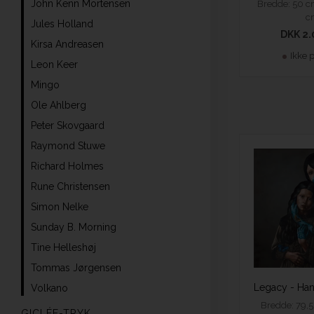
John Kenn Mortensen
Bredde: 50 c
c
Jules Holland
DKK 2.
Kirsa Andreasen
Ikke 
Leon Keer
Mingo
Ole Ahlberg
Peter Skovgaard
Raymond Stuwe
Richard Holmes
Rune Christensen
Simon Nelke
Sunday B. Morning
Tine Helleshøj
Tommas Jørgensen
Volkano
Bredde: 79,5
GICLÉE-TRYK