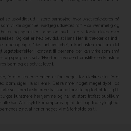
st se uskyldigt ud – store barneøjne, hvor lyset reflekteres på
som vil de sige: ”Se hvad jeg udsættes for” – så væmmelig og
af huller og sprækker i øjne og hud – og vi forskrækkes over
kkes. Og det er helt bevidst, at Hans Henrik trækker os ind i
t ubehagelige, ”das unheimliche”, i kontrasten mellem det
t legetøjseffekter i kontrast til børnene, der kan virke som små
s og spørge os selv ”Hvorfor i alverden fremstiller en kunstner
es børn og os selv at leve i.
, fordi malerierne enten er for meget, for ulækre eller fordi
med børn, siger Hans Henrik. Det rammer noget meget dybt i os
 følelser, som beskueren skal kunne forvalte og forholde sig til,
spurgte kunstnere herhjemme og har et stort, trofast publikum
vi alle har: At uskyld korrumperes og at der bag troskyldighed,
børnenes øjne, at her er noget, vi må forholde os til.