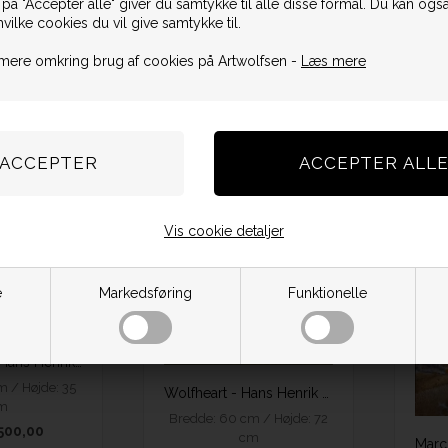
 på "Accepter alle" giver du samtykke til alle disse formål. Du kan også
m
hvilke cookies du vil give samtykke til.
500,00
mere omkring brug af cookies på Artwolfsen -
Læs mere
lager
 indramning
Vis cookie detaljer
e
Markedsføring
Funktionelle
Two-faced - Hans Henrik Fischer
m / Højde: 35
Wolfheart - Hans Henrik Fischer
m
Bredde: 60 cm / Højde: 72
500,00
cm