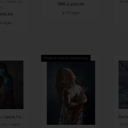
m / Højde: 50
Bred
DKK 2.400,00
m
På lager
000,00
på lager
Prisen er inklusiv indramning
Legacy - Hans Henrik Fischer
Bred
 cm / Højde: