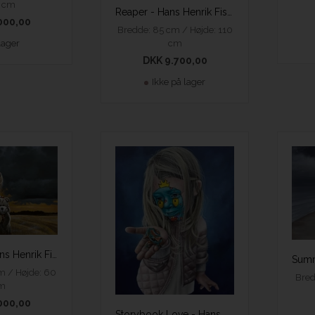
5 cm
Reaper - Hans Henrik Fischer
000,00
Bredde: 85 cm / Højde: 110
lager
cm
DKK 9.700,00
Ikke på lager
Sacrifice - Hans Henrik Fischer
m / Højde: 60
Bred
m
000,00
Storybook Love - Hans Henrik Fischer