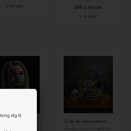
cm
På lager
DKK 2.000,00
På lager
ring dig til
To all we leave behind - Hans Henrik Fischer
The Inner Glow - Hans Henrik Fischer
Bredde: 70 cm / Højde: 80
de: 40 cm / Højde: 45