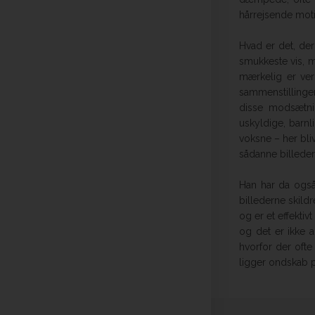
hårrejsende moti
Hvad er det, der
smukkeste vis, 
mærkelig er ver
sammenstillinge
disse modsætni
uskyldige, barnl
voksne – her bli
sådanne billeder
Han har da også
billederne skild
og er et effektiv
og det er ikke a
hvorfor der ofte
ligger ondskab på