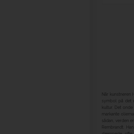
Når kunstneren H
symbol på det u
kultur. Det onde
markante oliema
sådan, verden er
Rembrandt. Han 
dæmpede, ofte m