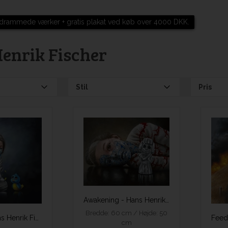
drammede værker + gratis plakat ved køb over 4000 DKK.
enrik Fischer
Stil
Pris
Awakening - Hans Henrik Fischer
Bredde: 60 cm / Højde: 50
Asylum - Hans Henrik Fischer
cm