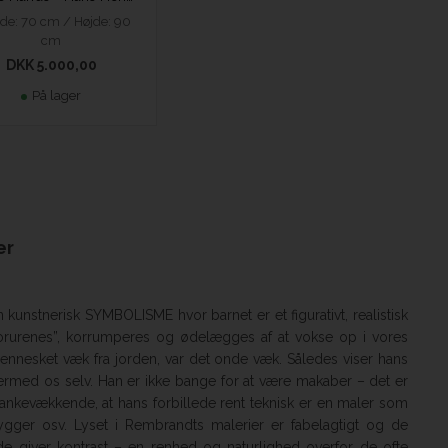
de: 70 cm / Højde: 90
cm
DKK 5.000,00
På lager
er
 kunstnerisk SYMBOLISME hvor barnet er et figurativt, realistisk
orurenes”, korrumperes og ødelægges af at vokse op i vores
mennesket væk fra jorden, var det onde væk. Således viser hans
ermed os selv. Han er ikke bange for at være makaber – det er
t tankevækkende, at hans forbillede rent teknisk er en maler som
gger osv. Lyset i Rembrandts malerier er fabelagtigt og de
e giver kontrast – en renhed og naturlighed overfor de ofte