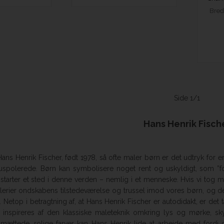
Bred
Side 1/1
Hans Henrik Fisch
ans Henrik Fischer, født 1978, så ofte maler børn er det udtryk for en
spolerede. Børn kan symbolisere noget rent og uskyldigt, som ”f
 starter et sted i denne verden – nemlig i et menneske. Hvis vi tog 
lerier ondskabens tilstedeværelse og trussel imod vores børn, og d
. Netop i betragtning af, at Hans Henrik Fischer er autodidakt, er de
inspireres af den klassiske maleteknik omkring lys og mørke, sky
ættede, rolige farver kan Hans Henrik lide at arbejde med fordi d