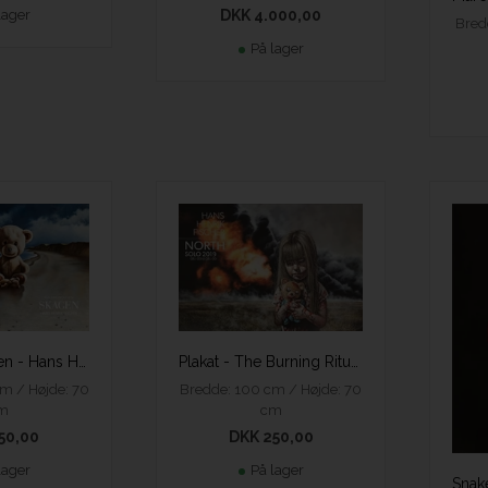
lager
DKK 4.000,00
Bred
På lager
Plakat - The Burning Ritual - Hans Henrik Fischer
Plakat - Skagen - Hans Henrik Fischer
Bredde: 100 cm / Højde: 70
m / Højde: 70
cm
m
DKK 250,00
50,00
På lager
lager