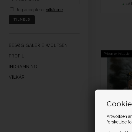
På 
Jeg accepterer
vilkårene
BESØG GALERIE WOLFSEN
Prisen er inklusiv
PROFIL
INDRAMNING
VILKÅR
Cookie
Artwolfsen an
forskellige f
Bredde: 30 c