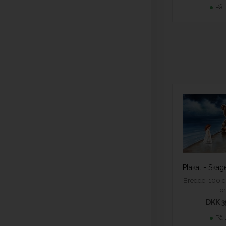
På 
Bredde: 100 c
c
DKK 3
På 