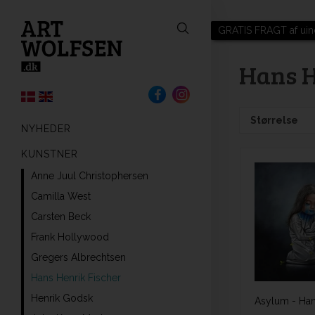
GRATIS FRAGT af uin
Hans H
Størrelse
NYHEDER
KUNSTNER
Anne Juul Christophersen
Camilla West
Carsten Beck
Frank Hollywood
Gregers Albrechtsen
Hans Henrik Fischer
Henrik Godsk