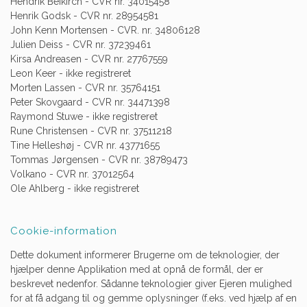
Hendrik Beikirch - CVR nr. 34015458
Henrik Godsk - CVR nr. 28954581
John Kenn Mortensen - CVR. nr. 34806128
Julien Deiss - CVR nr. 37239461
Kirsa Andreasen - CVR nr. 27767559
Leon Keer - ikke registreret
Morten Lassen - CVR nr. 35764151
Peter Skovgaard - CVR nr. 34471398
Raymond Stuwe - ikke registreret
Rune Christensen - CVR nr. 37511218
Tine Helleshøj - CVR nr. 43771655
Tommas Jørgensen - CVR nr. 38789473
Volkano - CVR nr. 37012564
Ole Ahlberg - ikke registreret
Cookie-information
Dette dokument informerer Brugerne om de teknologier, der
hjælper denne Applikation med at opnå de formål, der er
beskrevet nedenfor. Sådanne teknologier giver Ejeren mulighed
for at få adgang til og gemme oplysninger (f.eks. ved hjælp af en