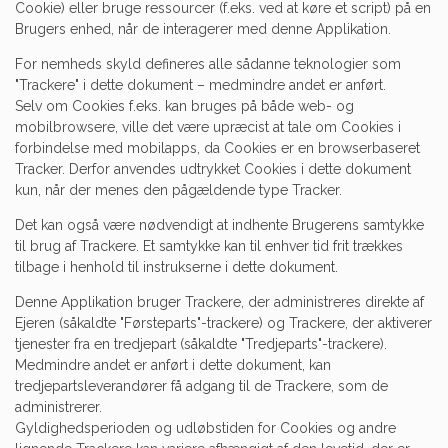
Cookie) eller bruge ressourcer (f.eks. ved at køre et script) på en
Brugers enhed, når de interagerer med denne Applikation.
For nemheds skyld defineres alle sådanne teknologier som
"Trackere" i dette dokument – medmindre andet er anført.
Selv om Cookies f.eks. kan bruges på både web- og
mobilbrowsere, ville det være upræcist at tale om Cookies i
forbindelse med mobilapps, da Cookies er en browserbaseret
Tracker. Derfor anvendes udtrykket Cookies i dette dokument
kun, når der menes den pågældende type Tracker.
Det kan også være nødvendigt at indhente Brugerens samtykke
til brug af Trackere. Et samtykke kan til enhver tid frit trækkes
tilbage i henhold til instrukserne i dette dokument.
Denne Applikation bruger Trackere, der administreres direkte af
Ejeren (såkaldte "Førsteparts"-trackere) og Trackere, der aktiverer
tjenester fra en tredjepart (såkaldte "Tredjeparts"-trackere).
Medmindre andet er anført i dette dokument, kan
tredjepartsleverandører få adgang til de Trackere, som de
administrerer.
Gyldighedsperioden og udløbstiden for Cookies og andre