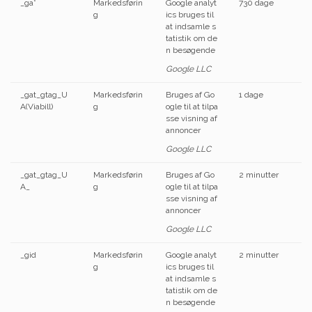
_ga*
Markedsførin
Google analyt
730 dage
g
ics bruges til
at indsamle s
tatistik om de
n besøgende
Google LLC
_gat_gtag_U
Markedsførin
Bruges af Go
1 dage
A(Viabill)
g
ogle til at tilpa
sse visning af
annoncer
Google LLC
_gat_gtag_U
Markedsførin
Bruges af Go
2 minutter
A_
g
ogle til at tilpa
sse visning af
annoncer
Google LLC
_gid
Markedsførin
Google analyt
2 minutter
g
ics bruges til
at indsamle s
tatistik om de
n besøgende