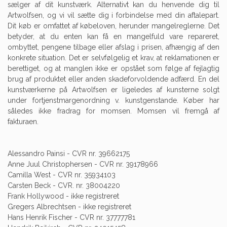
sælger af dit kunstværk. Alternativt kan du henvende dig til
Artwolfsen, og vi vil sætte dig i forbindelse med din aftalepart.
Dit køb er omfattet af købeloven, herunder mangelreglerne. Det
betyder, at du enten kan få en mangelfuld vare repareret,
ombyttet, pengene tilbage eller afslag i prisen, afhængig af den
konkrete situation. Det er selvfølgelig et krav, at reklamationen er
berettiget, og at manglen ikke er opstået som følge af fejlagtig
brug af produktet eller anden skadeforvoldende adfærd. En del
kunstværkerne på Artwolfsen er ligeledes af kunsterne solgt
under fortjenstmargenordning v. kunstgenstande. Køber har
således ikke fradrag for momsen. Momsen vil fremgå af
fakturaen.
Alessandro Painsi - CVR nr. 39662175
Anne Juul Christophersen - CVR nr. 39178966
Camilla West - CVR nr. 35934103
Carsten Beck - CVR. nr. 38004220
Frank Hollywood - ikke registreret
Gregers Albrechtsen - ikke registreret
Hans Henrik Fischer - CVR nr. 37777781