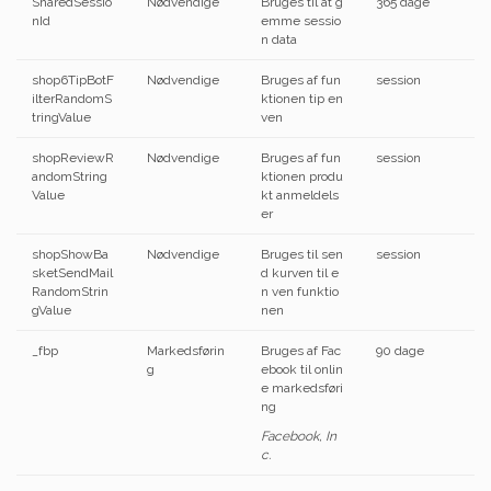
SharedSessio
Nødvendige
Bruges til at g
365 dage
nId
emme sessio
n data
shop6TipBotF
Nødvendige
Bruges af fun
session
ilterRandomS
ktionen tip en
tringValue
ven
shopReviewR
Nødvendige
Bruges af fun
session
andomString
ktionen produ
Value
kt anmeldels
er
shopShowBa
Nødvendige
Bruges til sen
session
sketSendMail
d kurven til e
RandomStrin
n ven funktio
gValue
nen
_fbp
Markedsførin
Bruges af Fac
90 dage
g
ebook til onlin
e markedsføri
ng
Facebook, In
c.