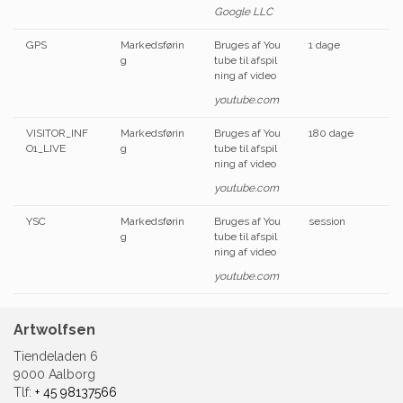
Google LLC
GPS
Markedsførin
Bruges af You
1 dage
g
tube til afspil
ning af video
youtube.com
VISITOR_INF
Markedsførin
Bruges af You
180 dage
O1_LIVE
g
tube til afspil
ning af video
youtube.com
YSC
Markedsførin
Bruges af You
session
g
tube til afspil
ning af video
youtube.com
Artwolfsen
Tiendeladen 6
9000 Aalborg
Tlf:
+ 45 98137566