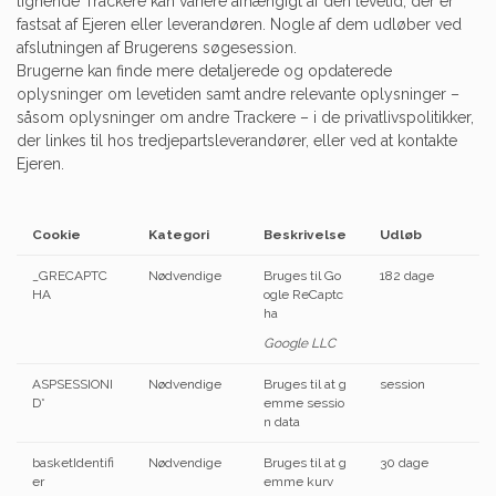
lignende Trackere kan variere afhængigt af den levetid, der er
fastsat af Ejeren eller leverandøren. Nogle af dem udløber ved
afslutningen af Brugerens søgesession.
Brugerne kan finde mere detaljerede og opdaterede
oplysninger om levetiden samt andre relevante oplysninger –
såsom oplysninger om andre Trackere – i de privatlivspolitikker,
der linkes til hos tredjepartsleverandører, eller ved at kontakte
Ejeren.
Cookie
Kategori
Beskrivelse
Udløb
_GRECAPTC
Nødvendige
Bruges til Go
182 dage
HA
ogle ReCaptc
ha
Google LLC
ASPSESSIONI
Nødvendige
Bruges til at g
session
D*
emme sessio
n data
basketIdentifi
Nødvendige
Bruges til at g
30 dage
er
emme kurv