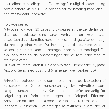
Internationale betalingskort. Det er også muligt at købe nu og
betale senere via ViaBill. Se betingelser for betaling med Viabill
her: https://viabill.com/dk/.
Fortrydelsesret
Artwolfsen.dk yder 30 dages fortrydelsesret, gældende fra den
dag du modtager dine varer. Fortryder du købet, skal
artwolfsen.dk underrettes herom senest 30 dage efter den dag,
du modtog dine varer. Du har pligt til at returnere varen i
væsentlig samme stand og mængde, som den er modtaget. Du
skal selv afholde de omkostninger, der er forbundet med at
returnere varen.
Du skal returnere varen til Galerie Wolfsen, Tiendeladen 6, 9000
Aalborg. Send med postnord (vi afhenter ikke i pakkeshop).
Artwolfsen optræder alene som mellemmand og ikke sælger af
kunstværkerne. Det er kunstneren og ikke Artwolfsen som
sælger kunstværkerne mv. Kunstneren er derfor ansvarlig for
salget og er forbrugerens egentlige aftalepart. Eftersom
ArtWolfsen.dk ikke er aftalepart, så skal alle reklamationer gå
igennem kunstneren. Det fremgår af fakturaen, hvem der er