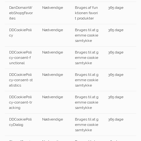
DanDomainW
Nødvendige
Bruges af fun
365 dage
ebShop5Favor
ktionen favori
ites
t produkter
DDCookiePoli
Nødvendige
Bruges til at g
365 dage
cy
emme cookie
samtykke
DDCookiePoli
Nødvendige
Bruges til at g
365 dage
cy-consent-f
emme cookie
unctional
samtykke
DDCookiePoli
Nødvendige
Bruges til at g
365 dage
cy-consent-st
emme cookie
atistics
samtykke
DDCookiePoli
Nødvendige
Bruges til at g
365 dage
cy-consent-tr
emme cookie
acking
samtykke
DDCookiePoli
Nødvendige
Bruges til at g
365 dage
cyDialog
emme cookie
samtykke