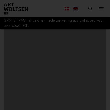
GRATIS FRAGT af uindrammede værker + gratis plakat ved køb
over 4000 DKK.