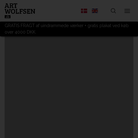
GRATIS FRAGT af uindrammede værker + gratis plakat ved køb
over 4000 DKK.