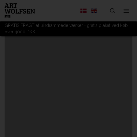
GRATIS FRAGT af uindrammede værker + gratis plakat ved køb
over 4000 DKK.