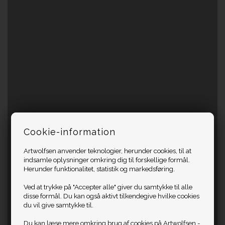
Cookie-information
Artwolfsen anvender teknologier, herunder cookies, til at
indsamle oplysninger omkring dig til forskellige formål.
Herunder funktionalitet, statistik og markedsføring.
Ved at trykke på "Accepter alle" giver du samtykke til alle
disse formål. Du kan også aktivt tilkendegive hvilke cookies
du vil give samtykke til.
Du kan læse mere omkring brug af cookies på Artwolfsen -