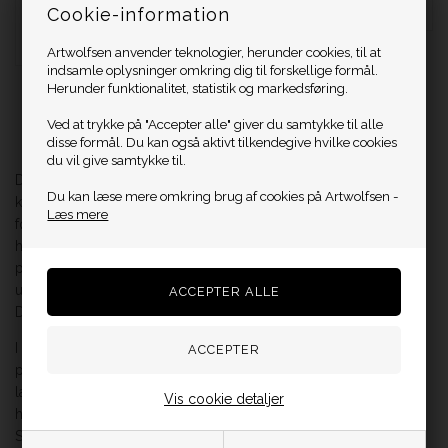
På lager
Cookie-information
DKK 9.000,00
På lager
Artwolfsen anvender teknologier, herunder cookies, til at
indsamle oplysninger omkring dig til forskellige formål.
Herunder funktionalitet, statistik og markedsføring.
Side 1/1
Ved at trykke på "Accepter alle" giver du samtykke til alle
disse formål. Du kan også aktivt tilkendegive hvilke cookies
du vil give samtykke til.
Den dansk-britiske kunstner Richard Holmes begyndte sin
Du kan læse mere omkring brug af cookies på Artwolfsen -
kunstneriske rejse i 1990’ernes England, hvor graffiti blev hans
Læs mere
første kreative sprog. Da han flyttede til Danmark i 2001, lagde
han den ulovlige graffiti bag sig og fortsatte i stedet med graffiti
på lovlig vis. Det blev starten på en markant kunstnerisk
udvikling, som siden har ført til stor anerkendelse både i
Danmark og internationalt.
I 2021 tog Richard endnu et vigtigt skridt i sin kunstneriske
praksis, da han begyndte at arbejde med pensel på både
lærreder og bygninger. Siden har han skabt sit helt eget udtryk,
Vis cookie detaljer
hvor klassisk dansk design, ikoniske referencer og
Skagensmalerier ofte mødes med humor, kant og et moderne