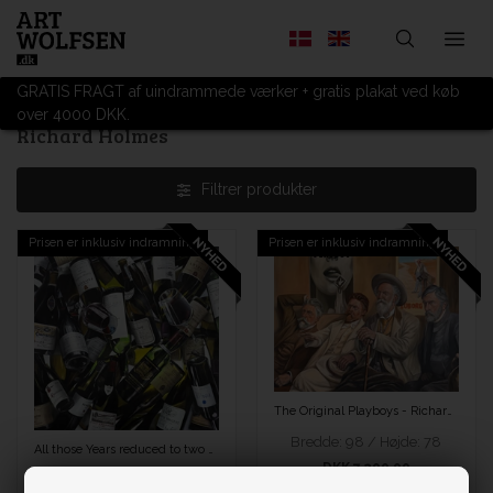
GRATIS FRAGT af uindrammede værker + gratis plakat ved køb
over 4000 DKK.
Richard Holmes
Filtrer produkter
Prisen er inklusiv indramning
Prisen er inklusiv indramning
The Original Playboys - Richard Holmes
Bredde: 98 / Højde: 78
All those Years reduced to two - Richard Holmes
DKK 7.200,00
Bredde: 108 / Højde: 108