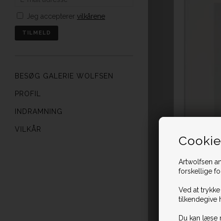
Jeg accepterer
vilkårene
BESØG GALERIE WOLFSEN
PROFIL
INDRAMNING
VILKÅR
Cookie
Artwolfsen an
forskellige f
Ved at trykke
tilkendegive 
Du kan læse 