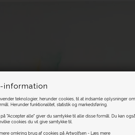
-information
vender teknologier, herunder cookies, til at indsamle oplysninger omk
ormål. Herunder funktionalitet, statistik og markedsføring.
 på "Accepter alle" giver du samtykke til alle disse formål. Du kan også
hvilke cookies du vil give samtykke til.
mere omkring brug af cookies på Artwolfsen -
Læs mere