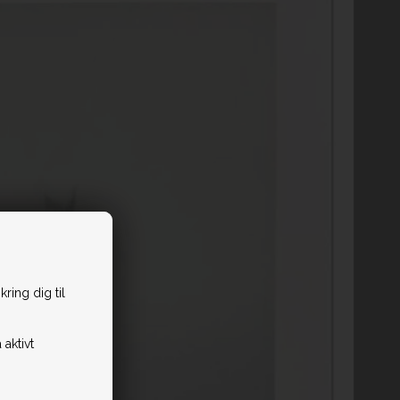
ring dig til
 aktivt