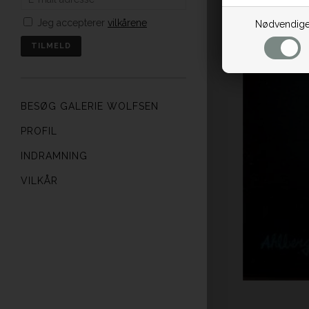
Jeg accepterer
vilkårene
Nødvendig
BESØG GALERIE WOLFSEN
PROFIL
INDRAMNING
VILKÅR