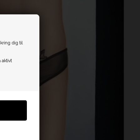
ring dig til
 aktivt