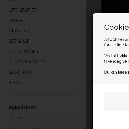
LITOGRAFIER
EPOXY
Cookie
GRAVURE
Artwolfsen an
SERIGRAFI
forskellige f
KUNSTBØGER
Ved at trykke
tilkendegive 
KUNSTPLAKATER
GAVEKORT
Du kan læse 
BLOG
Nyhedsbrev