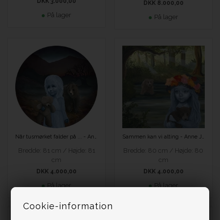
DKK 3.000,00
DKK 8.000,00
På lager
På lager
Når tusmørket falder på ... - Anne Juul Christophersen
Sammen kan vi alting - Anne Juul Christophersen
Bredde: 81 cm / Højde: 81
Bredde: 80 cm / Højde: 80
cm
cm
DKK 4.000,00
DKK 4.000,00
På lager
På lager
Cookie-information