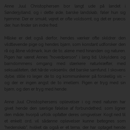
Anne Juul Christophersen bor langt ude på landet i
Sønderjylland, og i dette øde, barske landskab, føler hun sig
hjemme. Der er smukt, vejret er ofte voldsomt, og det er præcis
der, hun finder sin indre fred.
Måske er det også derfor, hendes værker ofte skildrer den
vildtlevende pige og hendes bjørn, som konstant udforsker den
rå og åbne vildmark, kun de to, alene med hinanden og naturen.
Pigen har været Annes "hovedperson" i lang tid. Uskyldens og
barndommens omgang med stærkere naturkræfter, med
seksualiteten, det hårde voksenliv, det barske samfund. I skovens
dybe, stille ro leger de to og kommunikerer på forskellig vis –
og der er ingen angst de to imellem. Pigen er tryg med sin
bjørn, og den er tryg med hende.
Anne Juul Christophersens oplevelser i og med naturen har
givet hende den særlige følelse af forbundethed, som ligner
den måde, hvorpå urfolk opfatter deres omgivelser. Kogt ned til
et enkelt ord, vil sådanne oplevelser kunne betegnes som
"hedenskab", hvilket da også er et tema, der har optaget hende