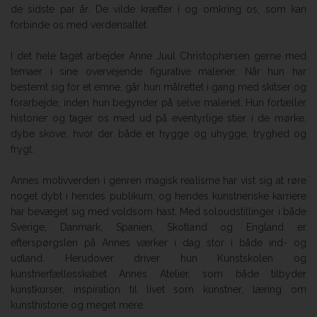
de sidste par år. De vilde kræfter i og omkring os, som kan
forbinde os med verdensaltet.
I det hele taget arbejder Anne Juul Christophersen gerne med
temaer i sine overvejende figurative malerier. Når hun har
bestemt sig for et emne, går hun målrettet i gang med skitser og
forarbejde, inden hun begynder på selve maleriet. Hun fortæller
historier og tager os med ud på eventyrlige stier i de mørke,
dybe skove, hvor der både er hygge og uhygge, tryghed og
frygt.
Annes motivverden i genren magisk realisme har vist sig at røre
noget dybt i hendes publikum, og hendes kunstneriske karriere
har bevæget sig med voldsom hast. Med soloudstillinger i både
Sverige, Danmark, Spanien, Skotland og England er
efterspørgslen på Annes værker i dag stor i både ind- og
udland. Herudover driver hun Kunstskolen og
kunstnerfællesskabet Annes Atelier, som både tilbyder
kunstkurser, inspiration til livet som kunstner, læring om
kunsthistorie og meget mere.