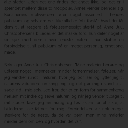
alle steder. Uden det ene findes det andet ikke, og det er i
spændet mellem disse to modpoler, Annes værker befinder sig.
Kunstnerens motivverden rører noget essentielt i hendes
publikum, og selv om det ikke altid er folk forstår, hvad der får
dem til at reagere så følelsesmæssigt stærkt på Anne Juul
Christophersens billeder, er det måske, fordi hun deler noget af
sin sjæl med dem i hvert eneste maleri – hun skaber en
forbindelse til sit publikum på en meget personlig, emotionel
måde.
Selv siger Anne Juul Christophersen: "Mine malerier berører og
udløser noget i mennesker: minder, fornemmelser, følelser. Når
jeg vandrer rundt i naturen, hvor jeg bor, ser og lytter jeg til
naturens vidundere omkring mig, og det gør mig i stand til at
søge ind i mig selv. Jeg tror, der er en form for sammenhæng
mellem mit indre og selve naturen, og når jeg vender tilbage til
mit studie, laver jeg en hurtig og løs skitse for at sikre, at
billederne ikke falmer for mig. Forbindelsen var nok meget
stærkere for de fleste, da de var børn, men mine malerier
minder dem om den, og hvordan det var”.