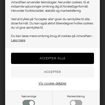
Artwolfsen anvender teknologier, herunder cookies, til at
indsamle oplysninger omkring dig til forskellige formål.
Herunder funktionalitet, statistik og markedsføring.
Ved at trykke på "Accepter alle" giver du samtykke til alle
disse formål. Du kan også aktivt tilkendegive hvilke cookies
du vil give samtykke til.
Du kan læse mere omkring brug af cookies på Artwolfsen -
Læs mere
En Sommernat - Anne Juul Christophersen
Plakat - Luft - de fire elementer - Anne Juul Christophersen
Bredde: 71 / Højde: 90
Bredde: 59,4 cm / Højde:
DKK 4.200,00
84,1 cm
På lager
DKK 600,00
På lager
Vis cookie detaljer
Nødvendige
Markedsføring