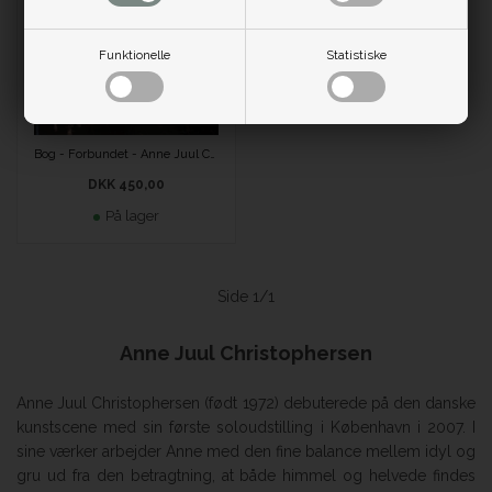
Funktionelle
Statistiske
Bog - Forbundet - Anne Juul Christophersen
DKK 450,00
På lager
Side 1/1
Anne Juul Christophersen
Anne Juul Christophersen (født 1972) debuterede på den danske
kunstscene med sin første soloudstilling i København i 2007. I
sine værker arbejder Anne med den fine balance mellem idyl og
gru ud fra den betragtning, at både himmel og helvede findes