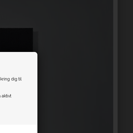
ring dig til
 aktivt