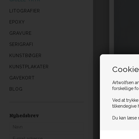
LITOGRAFIER
EPOXY
GRAVURE
SERIGRAFI
KUNSTBØGER
KUNSTPLAKATER
Cookie
GAVEKORT
Artwolfsen an
forskellige f
BLOG
Ved at trykke
tilkendegive 
Nyhedsbrev
Du kan læse 