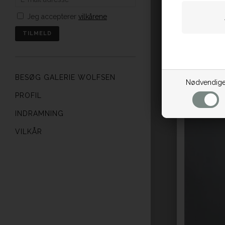
Jeg accepterer
vilkårene
BESØG GALERIE WOLFSEN
Nødvendig
PROFIL
INDRAMNING
VILKÅR