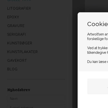
LITOGRAFIER
EPOXY
Cookie
GRAVURE
Artwolfsen an
SERIGRAFI
forskellige f
KUNSTBØGER
Ved at trykke
KUNSTPLAKATER
tilkendegive 
GAVEKORT
Du kan læse 
BLOG
Nyhedsbrev