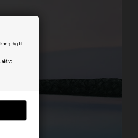
ring dig til
 aktivt