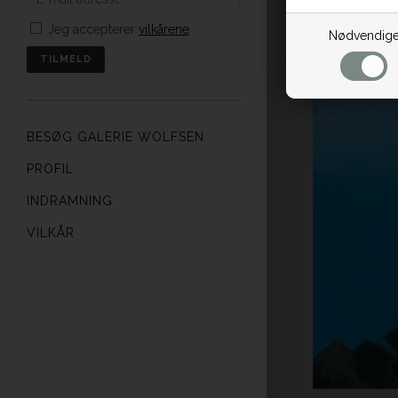
Jeg accepterer
vilkårene
Nødvendig
BESØG GALERIE WOLFSEN
PROFIL
INDRAMNING
VILKÅR