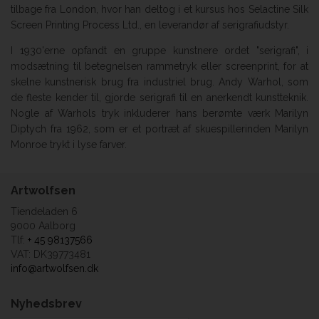
tilbage fra London, hvor han deltog i et kursus hos Selactine Silk
Screen Printing Process Ltd., en leverandør af serigrafiudstyr.
I 1930'erne opfandt en gruppe kunstnere ordet "serigrafi", i
modsætning til betegnelsen rammetryk eller screenprint, for at
skelne kunstnerisk brug fra industriel brug. Andy Warhol, som
de fleste kender til, gjorde serigrafi til en anerkendt kunstteknik.
Nogle af Warhols tryk inkluderer hans berømte værk Marilyn
Diptych fra 1962, som er et portræt af skuespillerinden Marilyn
Monroe trykt i lyse farver.
Artwolfsen
Tiendeladen 6
9000 Aalborg
Tlf:
+ 45 98137566
VAT: DK39773481
info@artwolfsen.dk
Nyhedsbrev