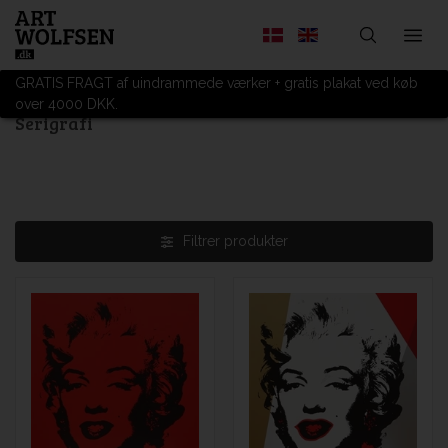
GRATIS FRAGT af uindrammede værker + gratis plakat ved køb
over 4000 DKK.
Serigrafi
Filtrer produkter