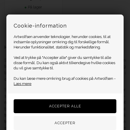
På lager
Cookie-information
Side 1/1
Artwolfsen anvender teknologier, herunder cookies, til at
indsamle oplysninger omkring dig til forskellige formål.
Herunder funktionalitet, statistik og markedsføring.
Hvad er serigrafi?
Ved at trykke på "Accepter alle" giver du samtykke til alle
Serigrafi er også kendt som silketryk eller rammetryk. En
disse formål. Du kan også aktivt tilkendegive hvilke cookies
trykmetode med oprindelse i Kina, hvor to stencils skæres og
du vil give samtykke til.
limes sammen med hår. Man har også anvendt silkestof, og i
Du kan læse mere omkring brug af cookies på Artwolfsen -
dag bruges syntetisk stof (gaze eller en slags kunstsilke).
Læs mere
Skærmtrykte rammer består af træ-, aluminiums- eller
stålrammer, over hvilke der strækkes et fint vævet klæde –
nærmest som et lærred. Klædet er dækket med en tæt
belægning, med undtagelse af de steder hvor farven skal
trænge igennem. Mønstret overføres normalt fotografisk til
trykrammen. Dette gøres ved at dække silken med en lysfølsom
emulsion, som derefter bestråles gennem film. Efter belysning