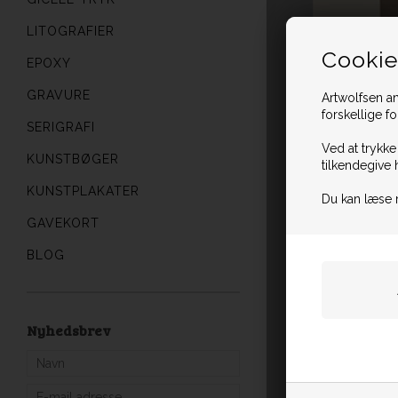
LITOGRAFIER
Cookie
EPOXY
GRAVURE
Artwolfsen an
forskellige f
SERIGRAFI
Ved at trykke
KUNSTBØGER
tilkendegive 
KUNSTPLAKATER
Du kan læse 
GAVEKORT
BLOG
Nyhedsbrev