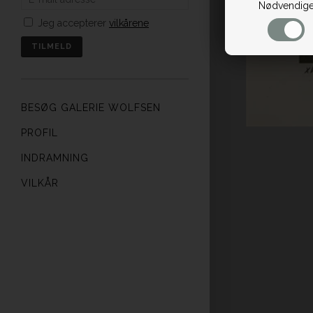
Nødvendig
Jeg accepterer
vilkårene
BESØG GALERIE WOLFSEN
PROFIL
INDRAMNING
VILKÅR