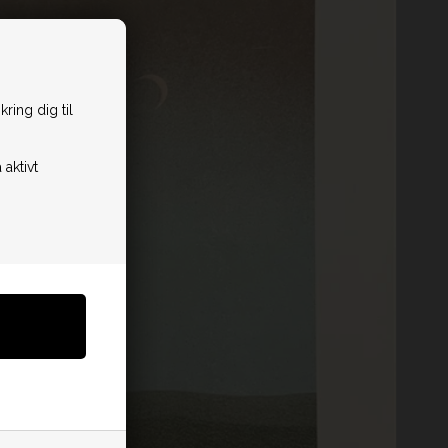
ring dig til
 aktivt