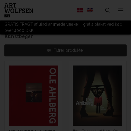
GRATIS FRAGT af uindrammede værker + gratis plakat ved køb
over 4000 DKK.
Kunstbøger
Filtrer produkter
Bog - Trangen til at flyve - Ole Ahlberg (Dansk, Engelsk)