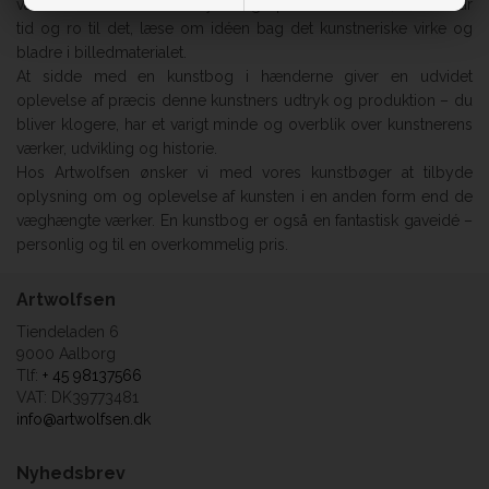
værker. Du kan derfor fordybe dig i personens værk, når du har
tid og ro til det, læse om idéen bag det kunstneriske virke og
bladre i billedmaterialet.
At sidde med en kunstbog i hænderne giver en udvidet
oplevelse af præcis denne kunstners udtryk og produktion – du
bliver klogere, har et varigt minde og overblik over kunstnerens
værker, udvikling og historie.
Hos Artwolfsen ønsker vi med vores kunstbøger at tilbyde
oplysning om og oplevelse af kunsten i en anden form end de
væghængte værker. En kunstbog er også en fantastisk gaveidé –
personlig og til en overkommelig pris.
Artwolfsen
Tiendeladen 6
9000 Aalborg
Tlf:
+ 45 98137566
VAT: DK39773481
info@artwolfsen.dk
Nyhedsbrev