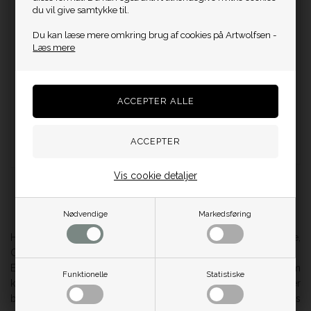
du vil give samtykke til.
Du kan læse mere omkring brug af cookies på Artwolfsen -
Læs mere
Ulven+ katalog
Peter Skovgaard - Maleri
DKK 100,00
DKK 300,00
På lager
På lager
Vis cookie detaljer
Side 1/1
Nødvendige
Markedsføring
Hos Artwolfsen kan du købe bøger om nogle af de kunstnere,
Galerie Wolfsen i Aalborg repræsenterer.
En kunstbog er en unik oplevelse: Du kan både læse om
Funktionelle
Statistiske
kunstneren, enten med vedkommendes egne ord, eller
beskrevet af andre, og bogen er rigt illustreret med kunstnerens