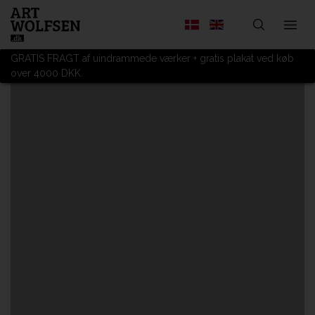
GRATIS FRAGT af uindrammede værker + gratis plakat ved køb
over 4000 DKK.