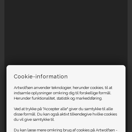
Cookie-information
Artwolfsen anvender teknologier, herunder cookies, til at
indsamle oplysninger omkring dig til forskellige formål.
Herunder funktionalitet, statistik og markedsføring.
Ved at trykke på "Accepter alle" giver du samtykke til alle
disse formål. Du kan også aktivt tilkendegive hvilke cookies
du vil give samtykke til.
Du kan læse mere omkring brug af cookies på Artwolfsen -