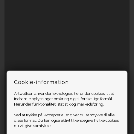
Cookie-information
Artwolfsen anvender teknologier, herunder cookies, til at
indsamle oplysninger omkring dig til forskellige formål.
Herunder funktionalitet, statistik og markedsføring.
Ved at trykke på "Accepter alle" giver du samtykke til alle
disse formål. Du kan også aktivt tilkendegive hvilke cookies
du vil give samtykke til.