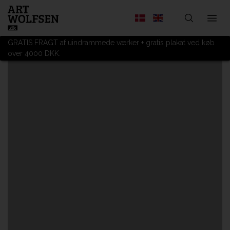
GRATIS FRAGT af uindrammede værker + gratis plakat ved køb
over 4000 DKK.