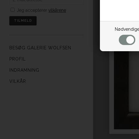
Jeg accepterer
vilkårene
Nødvendig
BESØG GALERIE WOLFSEN
PROFIL
INDRAMNING
VILKÅR