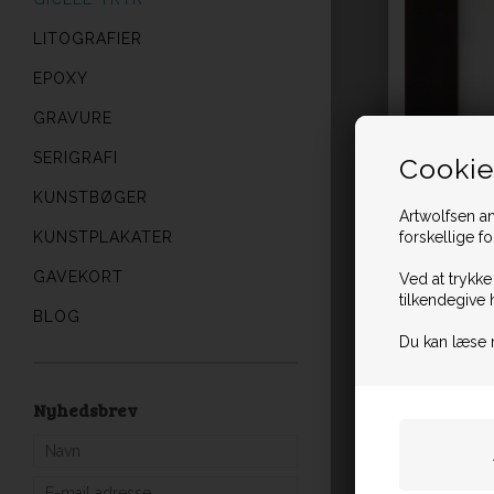
LITOGRAFIER
EPOXY
GRAVURE
SERIGRAFI
Cookie
KUNSTBØGER
Artwolfsen an
forskellige f
KUNSTPLAKATER
GAVEKORT
Ved at trykke
tilkendegive 
BLOG
Du kan læse 
Nyhedsbrev