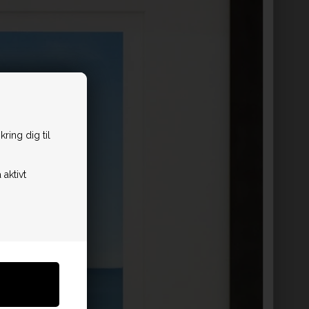
ring dig til
 aktivt