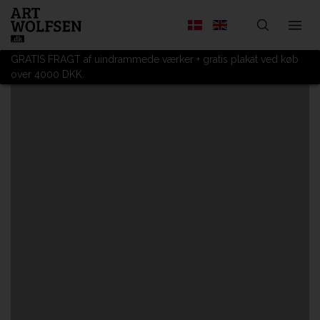
GRATIS FRAGT af uindrammede værker + gratis plakat ved køb
over 4000 DKK.