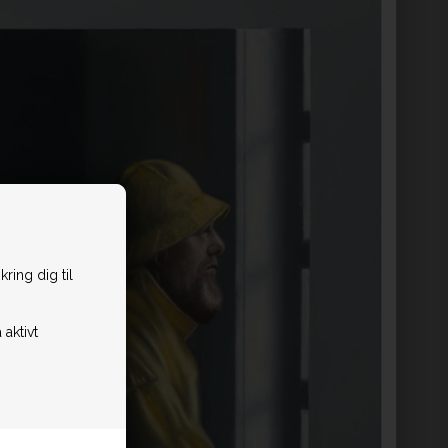
ring dig til
 aktivt