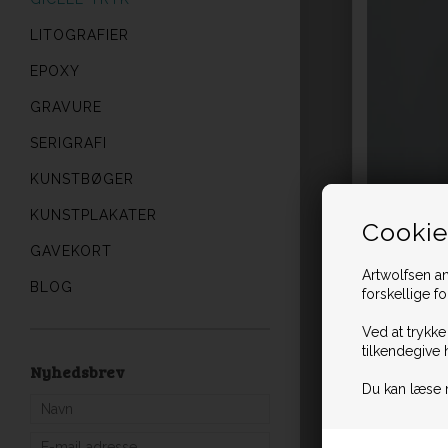
LITOGRAFIER
EPOXY
GRAVURE
SERIGRAFI
KUNSTBØGER
KUNSTPLAKATER
Cookie
GAVEKORT
Artwolfsen an
BLOG
forskellige f
Ved at trykke
tilkendegive 
Nyhedsbrev
Du kan læse 