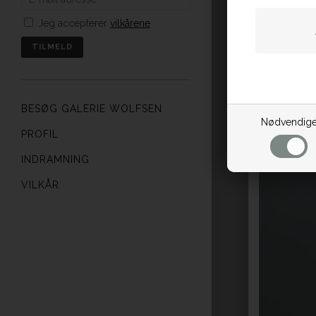
Jeg accepterer
vilkårene
BESØG GALERIE WOLFSEN
Nødvendig
PROFIL
INDRAMNING
VILKÅR