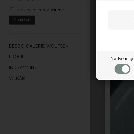
Jeg accepterer
vilkårene
BESØG GALERIE WOLFSEN
PROFIL
Nødvendig
INDRAMNING
VILKÅR