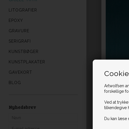
LITOGRAFIER
EPOXY
GRAVURE
SERIGRAFI
KUNSTBØGER
KUNSTPLAKATER
Cookie
GAVEKORT
BLOG
Artwolfsen an
forskellige f
Ved at trykke
Nyhedsbrev
tilkendegive 
Du kan læse 