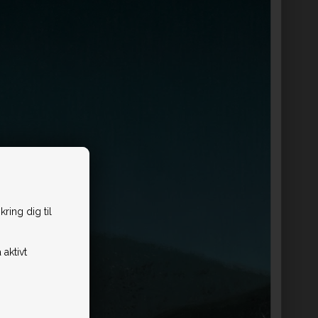
ring dig til
 aktivt