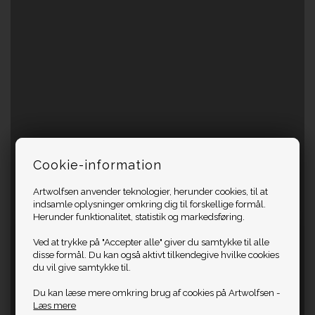
Cookie-information
Artwolfsen anvender teknologier, herunder cookies, til at
indsamle oplysninger omkring dig til forskellige formål.
Herunder funktionalitet, statistik og markedsføring.
Ved at trykke på "Accepter alle" giver du samtykke til alle
disse formål. Du kan også aktivt tilkendegive hvilke cookies
du vil give samtykke til.
Du kan læse mere omkring brug af cookies på Artwolfsen -
Læs mere