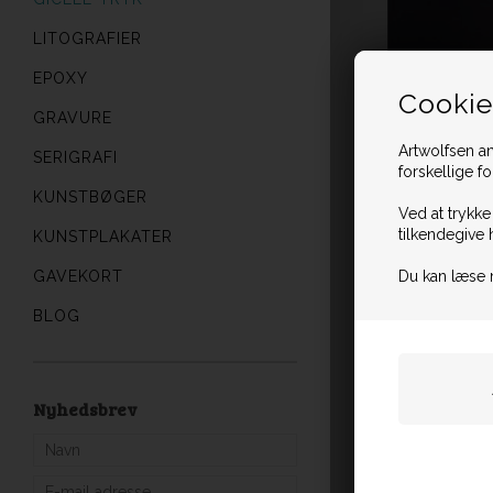
LITOGRAFIER
EPOXY
Cookie
GRAVURE
Artwolfsen an
SERIGRAFI
forskellige f
KUNSTBØGER
Ved at trykke
tilkendegive 
KUNSTPLAKATER
GAVEKORT
Du kan læse 
BLOG
Nyhedsbrev