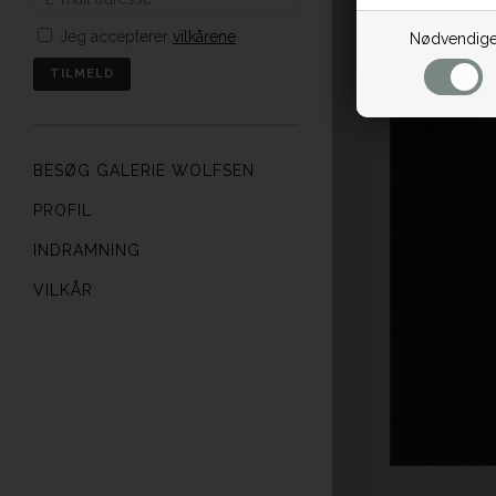
Jeg accepterer
vilkårene
Nødvendig
BESØG GALERIE WOLFSEN
PROFIL
INDRAMNING
VILKÅR