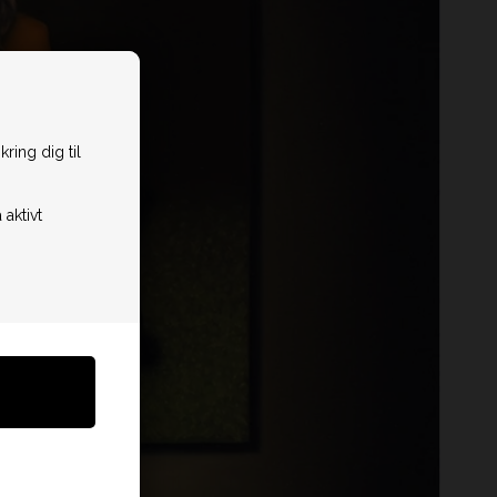
ring dig til
 aktivt