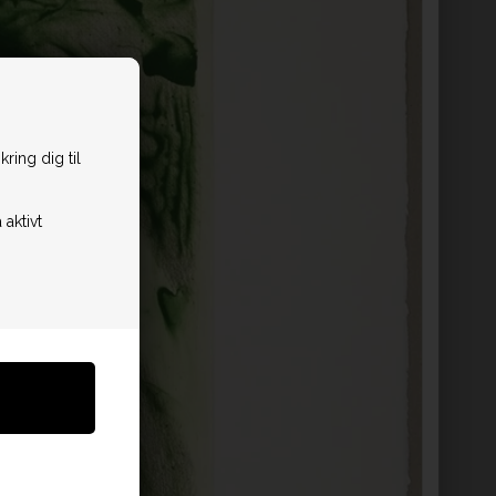
ring dig til
 aktivt