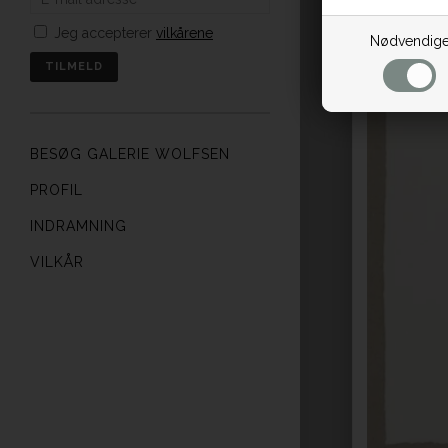
Jeg accepterer
vilkårene
Nødvendig
BESØG GALERIE WOLFSEN
PROFIL
INDRAMNING
VILKÅR