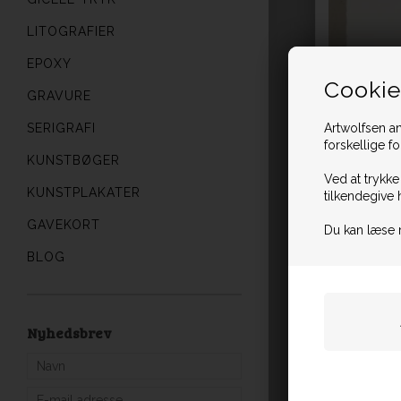
LITOGRAFIER
EPOXY
Cookie
GRAVURE
SERIGRAFI
Artwolfsen an
forskellige f
KUNSTBØGER
Ved at trykke
KUNSTPLAKATER
tilkendegive 
GAVEKORT
Du kan læse 
BLOG
Nyhedsbrev