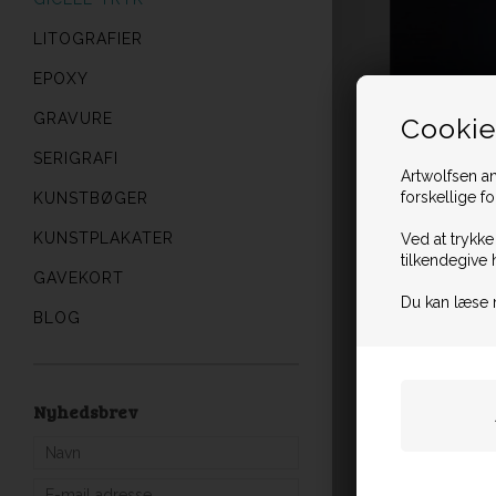
LITOGRAFIER
EPOXY
GRAVURE
Cookie
SERIGRAFI
Artwolfsen an
forskellige f
KUNSTBØGER
KUNSTPLAKATER
Ved at trykke
tilkendegive 
GAVEKORT
Du kan læse 
BLOG
Nyhedsbrev