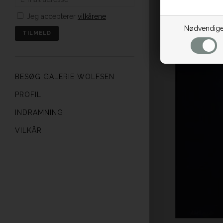
Jeg accepterer
vilkårene
Nødvendig
BESØG GALERIE WOLFSEN
PROFIL
INDRAMNING
VILKÅR