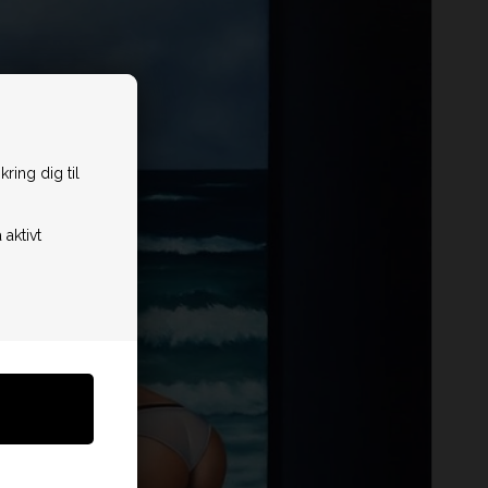
ring dig til
 aktivt