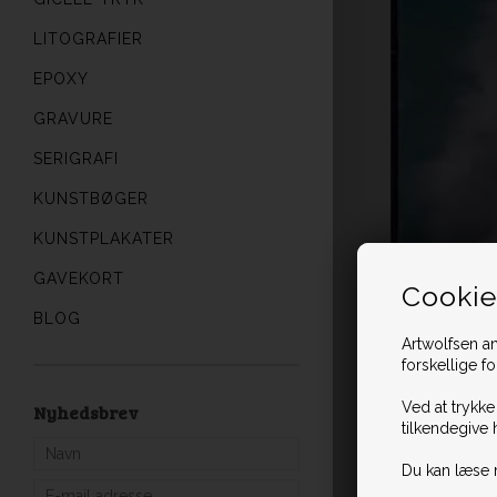
LITOGRAFIER
EPOXY
GRAVURE
SERIGRAFI
KUNSTBØGER
KUNSTPLAKATER
GAVEKORT
Cookie
BLOG
Artwolfsen an
forskellige f
Ved at trykke
Nyhedsbrev
tilkendegive 
Du kan læse 