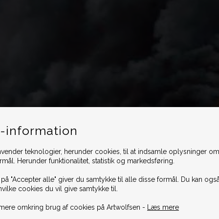
-information
vender teknologier, herunder cookies, til at indsamle oplysninger omk
ormål. Herunder funktionalitet, statistik og markedsføring.
 på "Accepter alle" giver du samtykke til alle disse formål. Du kan også
hvilke cookies du vil give samtykke til.
mere omkring brug af cookies på Artwolfsen -
Læs mere