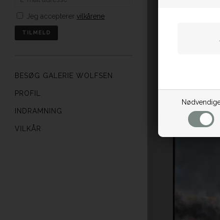
Jeg accepterer
vilkårene
BESØG GALERIE WOLFSEN
PROFIL
Nødvendig
INDRAMNING
VILKÅR