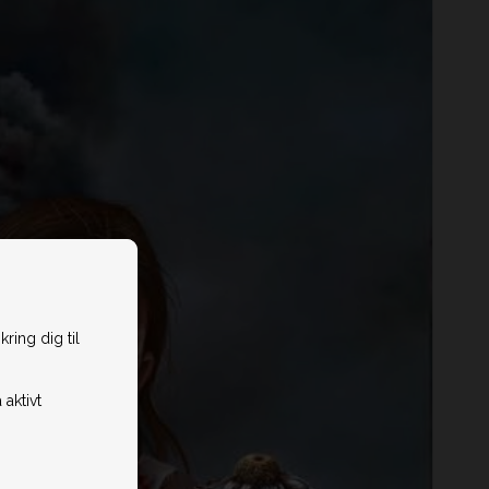
ring dig til
 aktivt