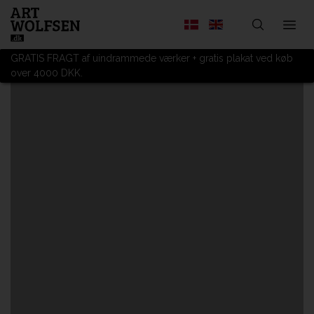
GRATIS FRAGT af uindrammede værker + gratis plakat ved køb
over 4000 DKK.