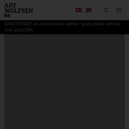
GRATIS FRAGT af uindrammede værker + gratis plakat ved køb
over 4000 DKK.