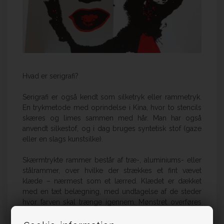
Hvad er serigrafi?
Serigrafi er også kendt som silketryk eller rammetryk.
En trykmetode med oprindelse i Kina, hvor to stencils
skæres og limes sammen med hår. Man har også
anvendt silkestof, og i dag bruges syntetisk stof (gaze
eller en slags kunstsilke).
Skærmtrykte rammer består af træ-, aluminiums- eller
stålrammer, over hvilke der strækkes et fint vævet
klæde – nærmest som et lærred. Klædet er dækket
med en tæt belægning, med undtagelse af de steder
hvor farven skal trænge igennem. Mønstret overføres
normalt fotografisk til trykrammen. Dette gøres ved at
dække silken med en lysfølsom emulsion, som