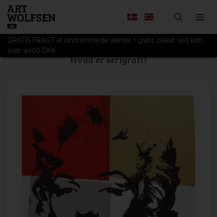
GRATIS FRAGT af uindrammede værker + gratis plakat ved køb
over 4000 DKK.
Hvad er serigrafi?