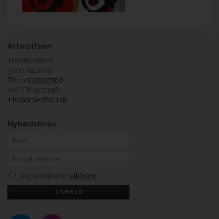
Artwolfsen
Tiendeladen 6
9000 Aalborg
Tlf:
+ 45 98137566
VAT: DK39773481
info@artwolfsen.dk
Nyhedsbrev
Jeg accepterer
vilkårene