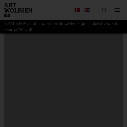
GRATIS FRAGT af uindrammede værker + gratis plakat ved køb
over 4000 DKK.