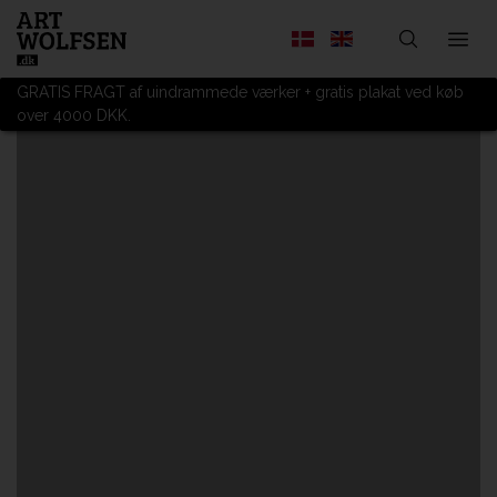
GRATIS FRAGT af uindrammede værker + gratis plakat ved køb
over 4000 DKK.