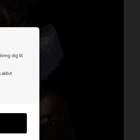
ring dig til
 aktivt