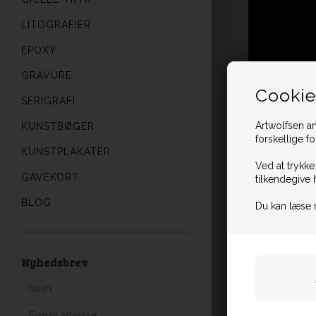
LITOGRAFIER
EPOXY
GRAVURE
Cookie
SERIGRAFI
Artwolfsen an
KUNSTBØGER
forskellige f
KUNSTPLAKATER
Ved at trykke
GAVEKORT
tilkendegive 
BLOG
Du kan læse 
Nyhedsbrev