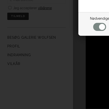
Jeg accepterer
vilkårene
Nødvendig
BESØG GALERIE WOLFSEN
PROFIL
INDRAMNING
VILKÅR