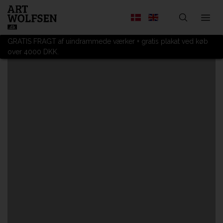
GRATIS FRAGT af uindrammede værker + gratis plakat ved køb
over 4000 DKK.