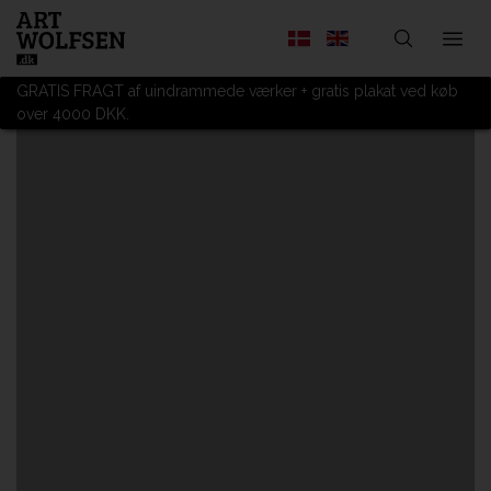
GRATIS FRAGT af uindrammede værker + gratis plakat ved køb
over 4000 DKK.