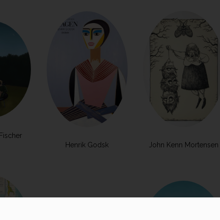
Fischer
Henrik Godsk
John Kenn Mortensen