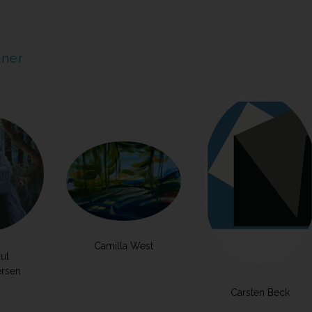
tner
Camilla West
ul
ersen
Carsten Beck