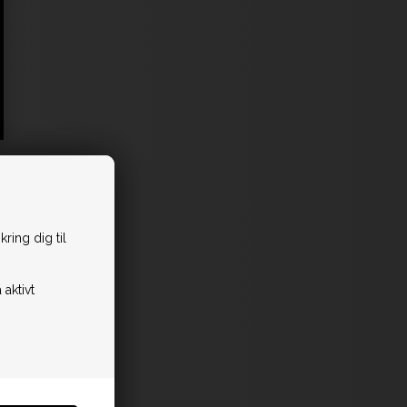
ring dig til
 aktivt