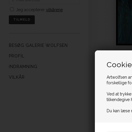
Jeg accepterer
vilkårene
BESØG GALERIE WOLFSEN
PROFIL
Cookie
INDRAMNING
VILKÅR
Artwolfsen an
forskellige f
Ved at trykke
tilkendegive 
Du kan læse 