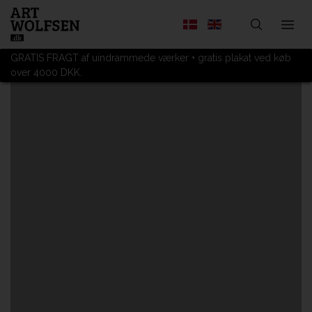
GRATIS FRAGT af uindrammede værker + gratis plakat ved køb
over 4000 DKK.