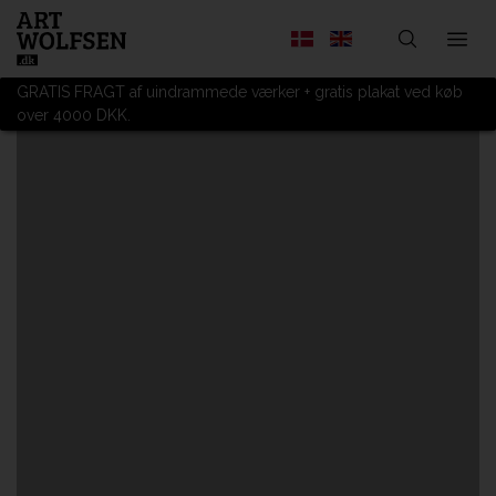
GRATIS FRAGT af uindrammede værker + gratis plakat ved køb
over 4000 DKK.