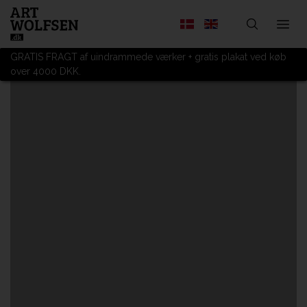
GRATIS FRAGT af uindrammede værker + gratis plakat ved køb
over 4000 DKK.