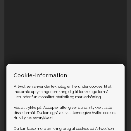
Cookie-information
Artwolfsen anvender teknologier, herunder cookies, til at
indsamle oplysninger omkring dig til forskellige formål.
Herunder funktionalitet, statistik og markedsføring.
Ved at trykke på "Accepter alle" giver du samtykke til alle
disse formål. Du kan også aktivt tilkendegive hvilke cookies
du vil give samtykke til.
Du kan læse mere omkring brug af cookies på Artwolfsen -