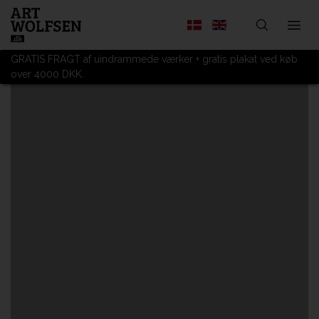
GRATIS FRAGT af uindrammede værker + gratis plakat ved køb
over 4000 DKK.