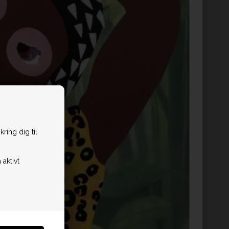
ring dig til
 aktivt