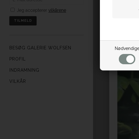
Jeg accepterer
vilkårene
BESØG GALERIE WOLFSEN
Nødvendig
PROFIL
INDRAMNING
VILKÅR