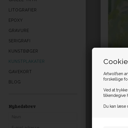
LITOGRAFIER
EPOXY
GRAVURE
SERIGRAFI
KUNSTBØGER
Cookie
KUNSTPLAKATER
GAVEKORT
Artwolfsen an
forskellige f
BLOG
Ved at trykke
tilkendegive 
Nyhedsbrev
Du kan læse 