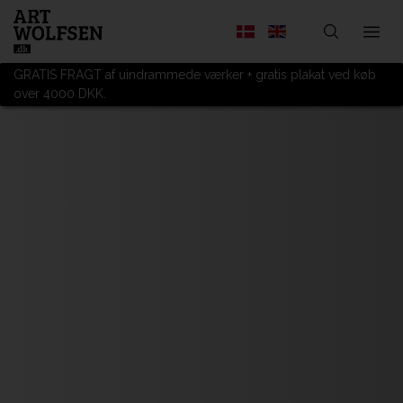
GRATIS FRAGT af uindrammede værker + gratis plakat ved køb
over 4000 DKK.