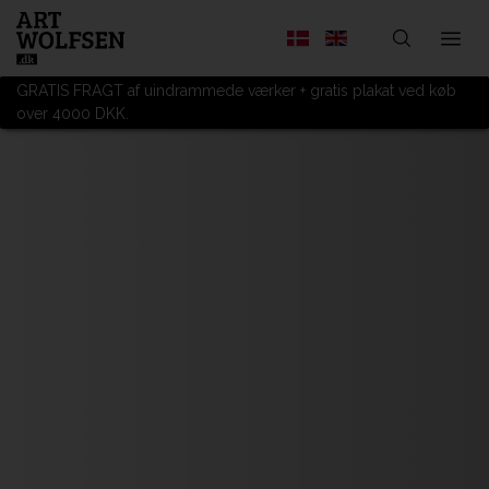
GRATIS FRAGT af uindrammede værker + gratis plakat ved køb
over 4000 DKK.