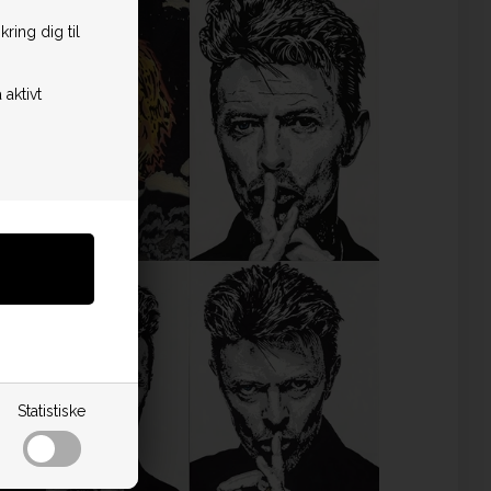
ring dig til
 aktivt
Statistiske