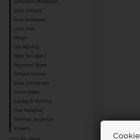
John Kenn Mortensen
Jules Holland
Kirsa Andreasen
Leon Keer
Mingo
Ole Ahlberg
Peter Skovgaard
Raymond Stuwe
Richard Holmes
Rune Christensen
Simon Nelke
Sunday B. Morning
Tine Helleshøj
Tommas Jørgensen
Volkano
Cookie
GICLÉE-TRYK