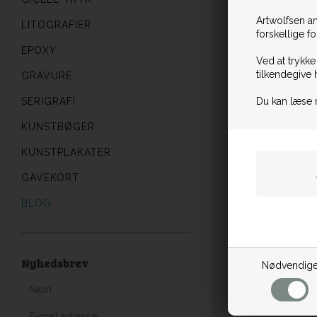
Artwolfsen an
LITOGRAFIER
forskellige f
EPOXY
Ved at trykke
tilkendegive 
GRAVURE
Du kan læse 
SERIGRAFI
KUNSTBØGER
KUNSTPLAKATER
GAVEKORT
BLOG
Nyhedsbrev
Nødvendig