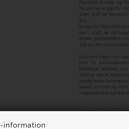
Raymond at male, og fra
"Nogen har en plan for mig,
Siden 1978 har Raymond v
ånd.
Bowie blev Raymonds førs
død i 2016, var det begy
direkte genforbindelse m
"Det var den samme følelse
Raymond maler som outsid
form for kunstuddannels
forskellige teknikker som
silketryk. Han er eventyrly
iøjnefaldende kunstværke
værket udforme sig, indti
meget autentisk signatur, de
Vi håber, I vil tage godt 
-information