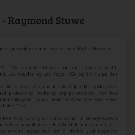
n - Raymond Stuwe
kunne præsentere denne nye kunstner. Byd velkommen til
4 i Wald/Zürich, Schweiz) har boet i både Bielefeld,
land, Los Angeles og Las Vegas, USA og bor nu på den
 han til Las Vegas på grund af sin kærlighed til at spille poker.
med professionel marketing bag pokerscenen, blev han
r med deltagelse i World Series of Poker, The Asian Poker
sh Poker Open.
rkerer hans 'coming out' som kunstner. En nat vågnede han
han følte en trang til at male. Med kun lidt erfaring med blyant
ørste akrylmalingssæt købt den 8. oktober 2016 begyndte