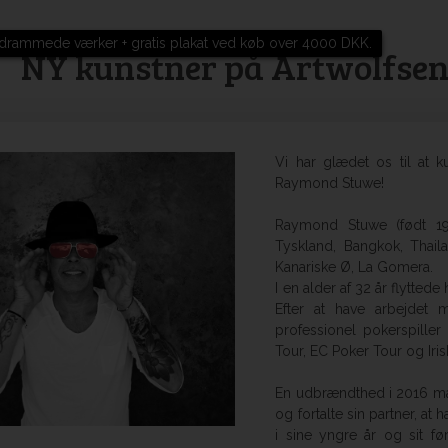
drammede værker + gratis plakat ved køb over 4000 DKK.
NY kunstner på Artwolfse
Vi har glædet os til at 
Raymond Stuwe!
Raymond Stuwe (født 196
Tyskland, Bangkok, Thai
Kanariske Ø, La Gomera.
I en alder af 32 år flyttede
Efter at have arbejdet 
professionel pokerspille
Tour, EC Poker Tour og Iri
En udbrændthed i 2016 ma
og fortalte sin partner, at 
i sine yngre år og sit f