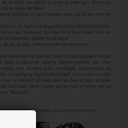
 da af holdt han aldrig op med at male igen. Raymond:
 det er sådan det føles."
æret inspireret af David Bowies musik og Bowies helt frie
te muse. Da Raymond begyndte at male efter David Bowies
ndelsen på 'StuRayArt'. For Raymond føles maleri som en
ed barndommens glæde ved at tegne.
, da jeg var seks, anerkendelsen var sensationel."
er, autodidakt og visionær. Uden at være præget af nogen
e eller professionel erfaring, eksperimenterer han med
 maling, pen, 24 karat guld, metalflager, epoxyharpiks og
sten, nysgerrig og legesyg. Resultatet? Lyse, friske og super
r. Uden en konkret idé begynder han bare at lege og lader
l det rører hans hjerte. Unikke værker med en enkel, ren og
t er 'StuRayArt'.
imod Raymond Stuwe og hans cool, ikoniske kunsttryk.