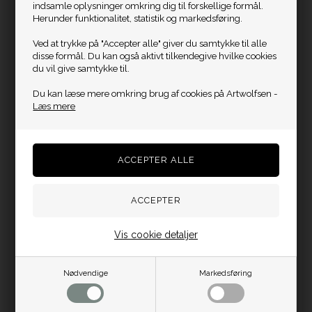
indsamle oplysninger omkring dig til forskellige formål.
Vi håber, I vil tage godt imod Leon Keer og hans unikke
Herunder funktionalitet, statistik og markedsføring.
værker.
Ved at trykke på "Accepter alle" giver du samtykke til alle
disse formål. Du kan også aktivt tilkendegive hvilke cookies
du vil give samtykke til.
Du kan læse mere omkring brug af cookies på Artwolfsen -
Læs mere
Vis cookie detaljer
Nødvendige
Markedsføring