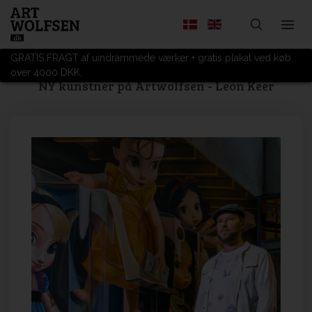
GRATIS FRAGT af uindrammede værker + gratis plakat ved køb
over 4000 DKK.
NY kunstner på Artwolfsen - Leon Keer