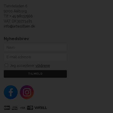
Tiendeladen 6
9000 Aalborg
Tlf:
+ 45 98137566
VAT: DK39773481
info@artwolfsen.dk
Nyhedsbrev
Jeg accepterer
vilkårene