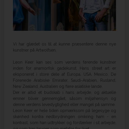
Vi har glædet os til at kunne præsentere denne nye
kunstner på Artwolfsen.
Leon Keer kan ses som verdens førende kunstner
inden for anamorfisk gadekunst. Hans street art er
eksponeret i store dele af Europa, USA, Mexico, De
Forenede Arabiske Emirater, Saudi-Arabien, Rusland,
New Zealand, Australien og flere asiatiske lande.
Der er altid et budskab i hans arbejde, og aktuelle
emner bliver gennemgået, såsom miljøhensyn og
denne verdens levedygtighed eller mangel på samme.
Leon Keer er hele tiden opmærksom på legesyge og
skønhed kontra nedbrydningen omkring ham - en
kontrast, som han udtrykker og forstærker i sit arbejde,
og som han bruger som metafor for livet.